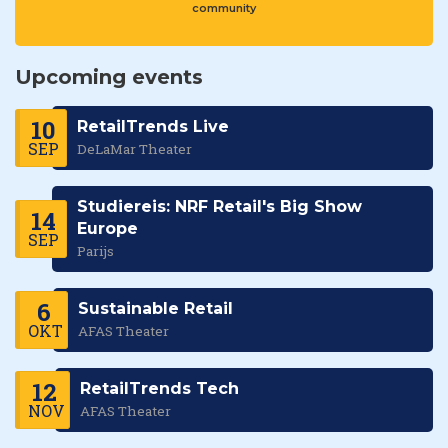
community
Upcoming events
10
RetailTrends Live
SEP
DeLaMar Theater
Studiereis: NRF Retail's Big Show
14
Europe
SEP
Parijs
6
Sustainable Retail
OKT
AFAS Theater
12
RetailTrends Tech
NOV
AFAS Theater