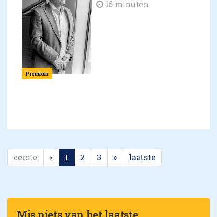
16 minuten
Premium
eerste
«
1
2
3
»
laatste
Mis niets van het laatste