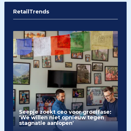
RetailTrends
Seepje zoekt ceo voor groeifase:
'We willen niet opnieuw tegen
stagnatie aanlopen'