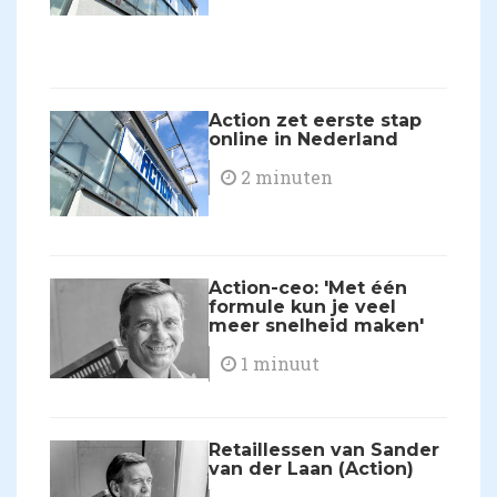
Action zet eerste stap
online in Nederland
2 minuten
Action-ceo: 'Met één
formule kun je veel
meer snelheid maken'
1 minuut
Retaillessen van Sander
van der Laan (Action)