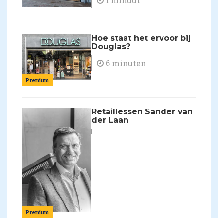
1 minuut
Hoe staat het ervoor bij
Douglas?
6 minuten
Premium
Retaillessen Sander van
der Laan
Premium