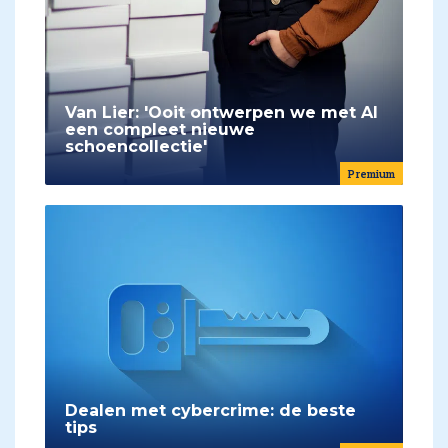
Van Lier: 'Ooit ontwerpen we met AI
een compleet nieuwe
schoencollectie'
Premium
Dealen met cybercrime: de beste
tips