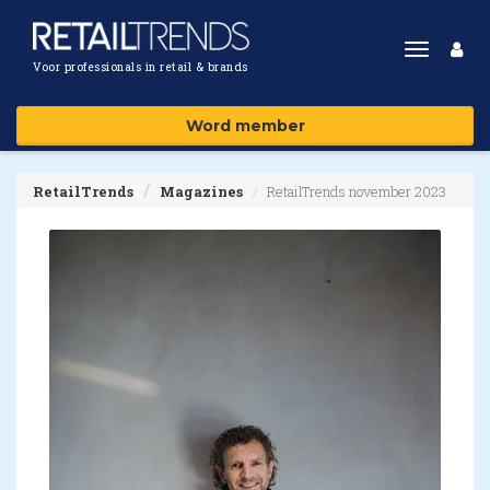
Toggle
Voor professionals in retail & brands
navigat
Word member
RetailTrends
Magazines
RetailTrends november 2023