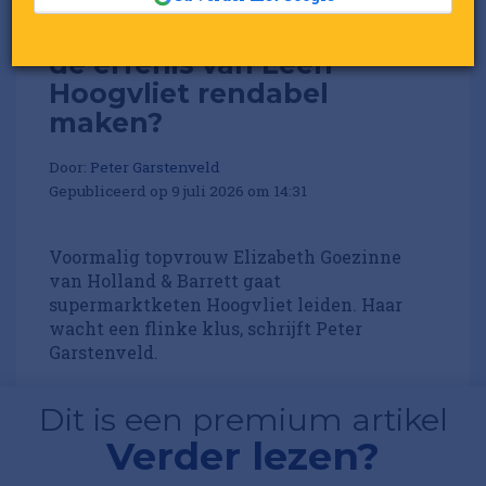
Kan Elizabeth Goezinne
de erfenis van Leen
Hoogvliet rendabel
maken?
Door:
Peter Garstenveld
Gepubliceerd op 9 juli 2026 om 14:31
Voormalig topvrouw Elizabeth Goezinne
van Holland & Barrett gaat
supermarktketen Hoogvliet leiden. Haar
wacht een flinke klus, schrijft Peter
Garstenveld.
Dit is een premium artikel
Verder lezen?