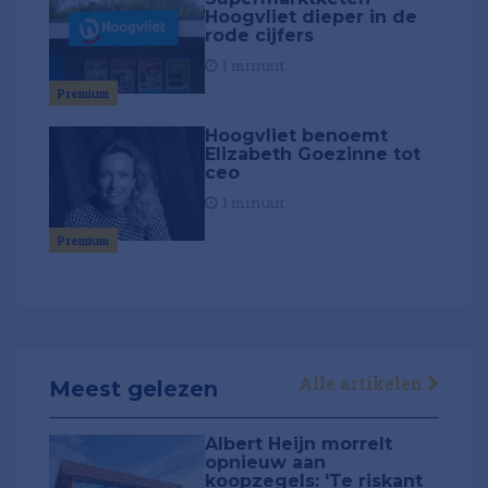
Hoogvliet dieper in de
rode cijfers
1 minuut
Premium
Hoogvliet benoemt
Elizabeth Goezinne tot
ceo
1 minuut
Premium
Alle artikelen
Meest gelezen
Albert Heijn morrelt
opnieuw aan
koopzegels: 'Te riskant