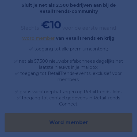
Sluit je net als 2.500 bedrijven aan bij de
RetailTrends-community
€10
Slechts
voor de eerste maand
Word member
van RetailTrends en krijg
;
✅ toegang tot alle premiumcontent;
✅ net als 57.500 nieuwsbriefabonnees dagelijks het
laatste nieuws in je mailbox;
✅ toegang tot RetailTrends-events, exclusief voor
members.
✅ gratis vacatureplaatsingen op RetailTrends Jobs;
✅ toegang tot contactgegevens in RetailTrends
Connect.
Word member