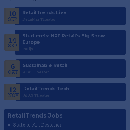
10
RetailTrends Live
SEP
DeLaMar Theater
Studiereis: NRF Retail's Big Show
14
Europe
SEP
Parijs
6
Sustainable Retail
OKT
AFAS Theater
12
RetailTrends Tech
NOV
AFAS Theater
RetailTrends Jobs
State of Art Designer