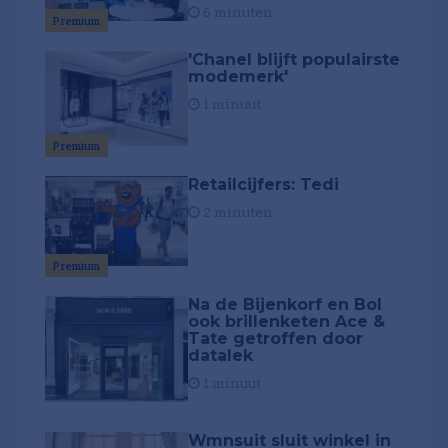
6 minuten
Premium
'Chanel blijft populairste
modemerk'
1 minuut
Premium
Retailcijfers: Tedi
2 minuten
Premium
Na de Bijenkorf en Bol
ook brillenketen Ace &
Tate getroffen door
datalek
1 minuut
Wmnsuit sluit winkel in