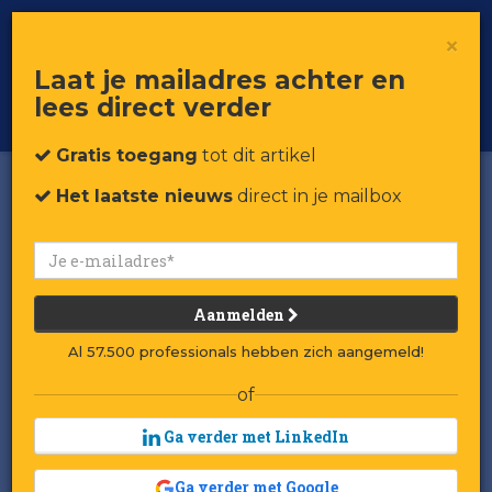
×
Toggle
Voor professionals in retail & brands
Laat je mailadres achter en
navigat
lees direct verder
Word member
Gratis toegang
tot dit artikel
Het laatste nieuws
direct in je mailbox
Aanmelden
Al 57.500 professionals hebben zich aangemeld!
of
Ga verder met LinkedIn
Ga verder met Google