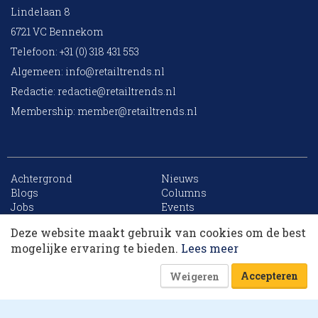
Lindelaan 8
6721 VC Bennekom
Telefoon: +31 (0) 318 431 553
Algemeen:
info@retailtrends.nl
Redactie:
redactie@retailtrends.nl
Membership:
member@retailtrends.nl
Achtergrond
Nieuws
10 collega’s
Blogs
Columns
Jobs
Events
Contact
Word member
Deze website maakt gebruik van cookies om de best
Archief
Sitemap
Korting op events
mogelijke ervaring te bieden.
Lees meer
Accepteren
Weigeren
Website is powered by