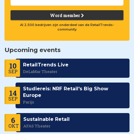
Word member
Al 2.500 bedrijven zijn onderdeel van de RetailTrends-
community
Upcoming events
10
RetailTrends Live
SEP
DeLaMar Theater
Studiereis: NRF Retail's Big Show
14
Europe
SEP
Parijs
6
Sustainable Retail
OKT
AFAS Theater