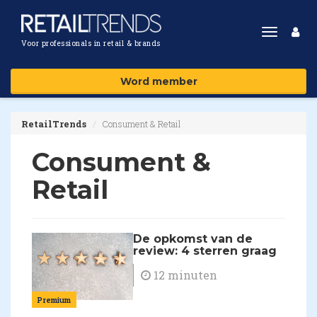
Toggle
Voor professionals in retail & brands
navigat
Word member
RetailTrends
Consument & Retail
Consument &
Retail
De opkomst van de
review: 4 sterren graag
12 minuten
Premium