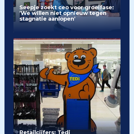
Seepje zoekt ceo voor groeifase:
'We willen niet opnieuw tegen
stagnatie aanlopen'
Retailcijfers: Tedi