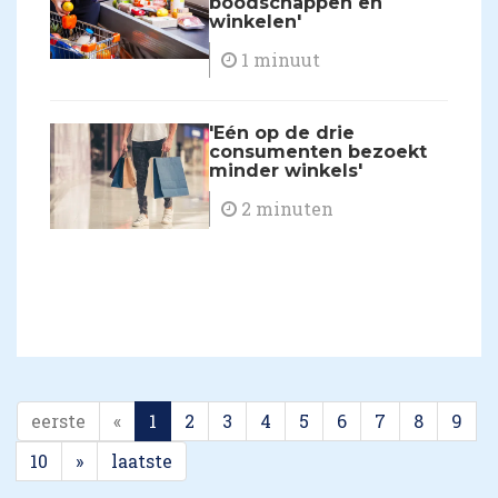
boodschappen en
winkelen'
1 minuut
'Eén op de drie
consumenten bezoekt
minder winkels'
2 minuten
eerste
«
1
2
3
4
5
6
7
8
9
10
»
laatste