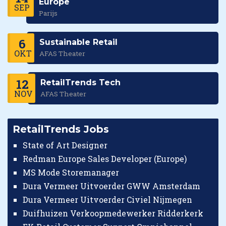
Europe
SEP
Parijs
6
Sustainable Retail
OKT
AFAS Theater
12
RetailTrends Tech
NOV
AFAS Theater
RetailTrends Jobs
State of Art Designer
Redman Europe Sales Developer (Europe)
MS Mode Storemanager
Dura Vermeer Uitvoerder GWW Amsterdam
Dura Vermeer Uitvoerder Civiel Nijmegen
Duifhuizen Verkoopmedewerker Ridderkerk