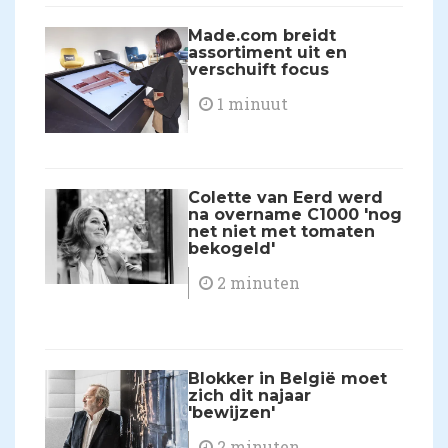
Made.com breidt
assortiment uit en
verschuift focus
1 minuut
Colette van Eerd werd
na overname C1000 'nog
net niet met tomaten
bekogeld'
2 minuten
Blokker in België moet
zich dit najaar
'bewijzen'
2 minuten