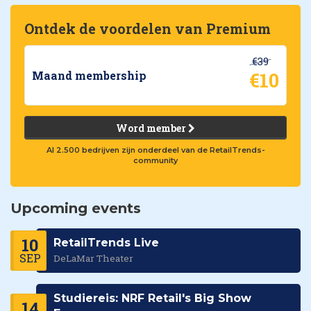
Ontdek de voordelen van Premium
€39
€10
Maand membership
Word member
Al 2.500 bedrijven zijn onderdeel van de RetailTrends-
community
Upcoming events
10
RetailTrends Live
SEP
DeLaMar Theater
Studiereis: NRF Retail's Big Show
14