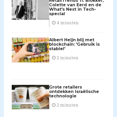
RetailTrends 11: Blokker,
Colette van Eerd en de
What's Next in Tech-
special
4 minuten
Albert Heijn blij met
blockchain: 'Gebruik is
stabiel'
2 minuten
Grote retailers
ontdekken Israëlische
technologie
2 minuten