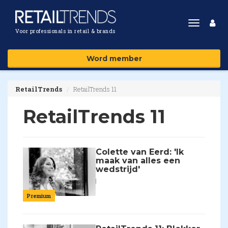
Toggle
Voor professionals in retail & brands
navigat
Word member
RetailTrends
RetailTrends 11
RetailTrends 11
Colette van Eerd: 'Ik
maak van alles een
wedstrijd'
Premium