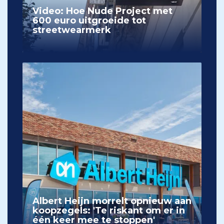
Video: Hoe Nude Project met
600 euro uitgroeide tot
streetwearmerk
Albert Heijn morrelt opnieuw aan
koopzegels: 'Te riskant om er in
één keer mee te stoppen'