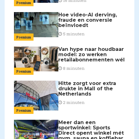
16 minuten
Premium
Hoe video-AI derving,
fraude en conversie
beïnvloedt
5 minuten
Premium
Van hype naar houdbaar
model: zo werken
retailabonnementen wél
8 minuten
Premium
Hitte zorgt voor extra
drukte in Mall of the
Netherlands
2 minuten
Premium
Meer dan een
sportwinkel: Sports
Direct opent winkel mét
gym, sauna en koffiebar