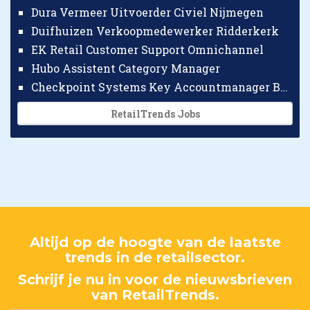
Dura Vermeer Uitvoerder Civiel Nijmegen
Duifhuizen Verkoopmedewerker Ridderkerk
EK Retail Customer Support Omnichannel
Hubo Assistent Category Manager
Checkpoint Systems Key Accountmanager Benelux
RetailTrends Jobs
Altijd op de hoogte van de laatste
trends in de retailsector.
Schrijf je nu in voor de nieuwsbrieven
van RetailTrends.