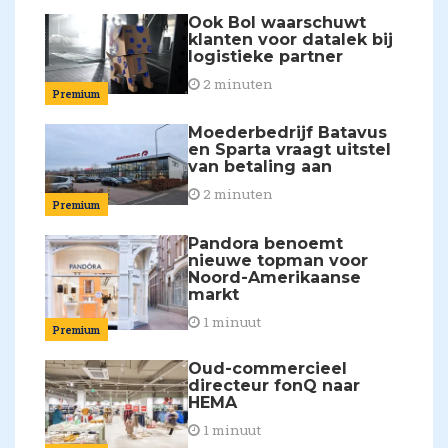
Ook Bol waarschuwt
klanten voor datalek bij
logistieke partner
2 minuten
Premium
Moederbedrijf Batavus
en Sparta vraagt uitstel
van betaling aan
2 minuten
Premium
Pandora benoemt
nieuwe topman voor
Noord-Amerikaanse
markt
1 minuut
Premium
Oud-commercieel
directeur fonQ naar
HEMA
1 minuut