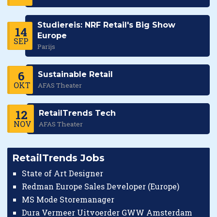
Studiereis: NRF Retail's Big Show
14
Europe
SEP
Parijs
6
Sustainable Retail
OKT
AFAS Theater
12
RetailTrends Tech
NOV
AFAS Theater
RetailTrends Jobs
State of Art Designer
Redman Europe Sales Developer (Europe)
MS Mode Storemanager
Dura Vermeer Uitvoerder GWW Amsterdam