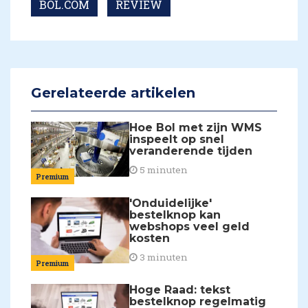
BOL.COM
REVIEW
Gerelateerde artikelen
Hoe Bol met zijn WMS
inspeelt op snel
veranderende tijden
5 minuten
Premium
'Onduidelijke'
bestelknop kan
webshops veel geld
kosten
3 minuten
Premium
Hoge Raad: tekst
bestelknop regelmatig