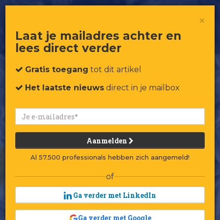
RetailRookie Madaq maakt luxe
×
lekkernijen om te delen
Laat je mailadres achter en
lees direct verder
Gratis toegang
tot dit artikel
Het laatste nieuws
direct in je mailbox
Aanmelden
Al 57.500 professionals hebben zich aangemeld!
of
Ga verder met LinkedIn
Ga verder met Google