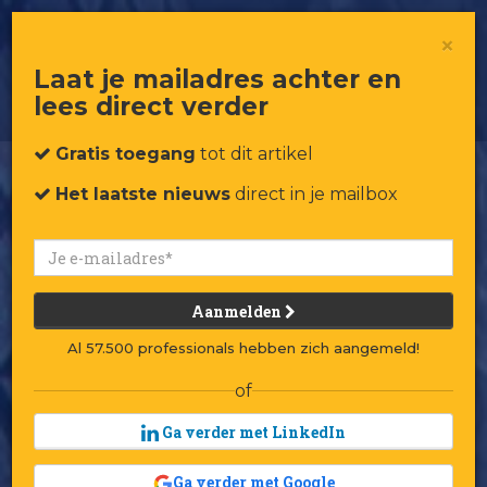
RetailRookie Safecourt Kitchen
×
geeft persoonlijkheid aan
keukenapparatuur
Laat je mailadres achter en
lees direct verder
Gratis toegang
tot dit artikel
Het laatste nieuws
direct in je mailbox
Aanmelden
Al 57.500 professionals hebben zich aangemeld!
of
Ga verder met LinkedIn
Ga verder met Google