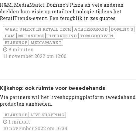
H&M, MediaMarkt, Domino's Pizza en vele anderen
deelden hun visie op retailtechnologie tijdens het
RetailTrends-event. Een terugblik in zes quotes.
WHAT'S NEXT IN RETAIL TECH
ACHTERGROND
DOMINO'S
H&M
METAVERSE
FUTUREKIND
TOM GOODWIN
KIJKSHOP
MEDIAMARKT
8 minuten
11 november 2022 om 12:00
Kijkshop: ook ruimte voor tweedehands
Via partners wil het liveshoppingplatform tweedehand
producten aanbieden.
KIJKSHOP
LIVE SHOPPING
1 minuut
10 november 2022 om 16:34