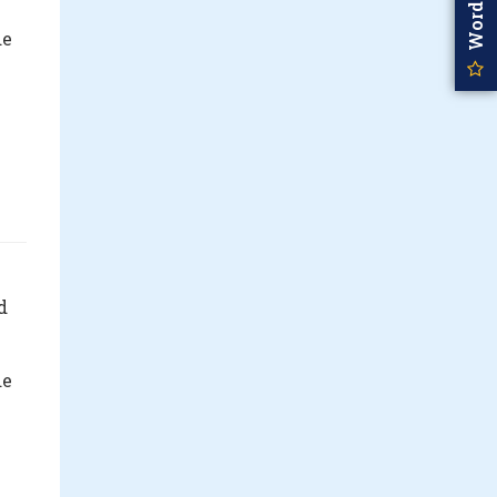
de
d
de