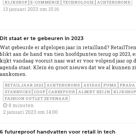
KIJKSHOP
E-COMMERCE
TECHNOLOGIE
ACHTERGROND
13 januari 2023 om 15:16
Dit staat er te gebeuren in 2023
Wat gebeurde er afgelopen jaar in retailland? RetailTre
blikt aan de hand van tien hoofdpunten terug op 2023, e
kijkt vandaag vooruit naar wat er voor volgend jaar op 
agenda staat. Klein én groot nieuws dat we al kunnen z
aankomen.
RETAILJAAR 2022
ACHTERGROND
ADIDAS
PUMA
PRADA
STARBUCKS
COOP
CARREFOUR
ALBERT HEIJN
KIJKSHOP
FASHION OUTLET ZEVENAAR
8 minuten
2 januari 2023 om 14:00
6 futureproof handvatten voor retail in tech