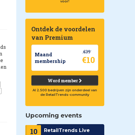
voor!
Ontdek de voordelen
van Premium
nds
€39
n
Maand
€10
de
membership
ien
Word member
Al 2.500 bedrijven zijn onderdeel van
de RetailTrends-community
Upcoming events
10
RetailTrends Live