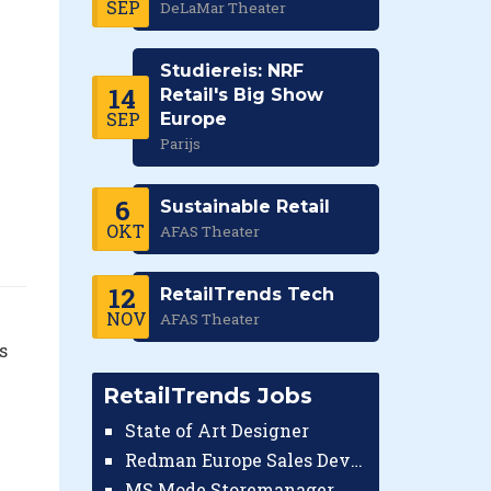
SEP
DeLaMar Theater
Studiereis: NRF
14
Retail's Big Show
SEP
Europe
Parijs
6
Sustainable Retail
OKT
AFAS Theater
12
RetailTrends Tech
NOV
AFAS Theater
s
RetailTrends Jobs
State of Art Designer
Redman Europe Sales Developer (Europe)
MS Mode Storemanager