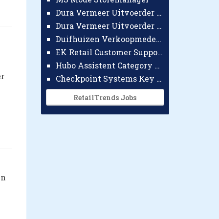
Dura Vermeer Uitvoerder GWW Amsterdam
Dura Vermeer Uitvoerder Civiel Nijmegen
Duifhuizen Verkoopmedewerker Ridderkerk
EK Retail Customer Support Omnichannel
Hubo Assistent Category Manager
er
Checkpoint Systems Key Accountmanager Benelux
RetailTrends Jobs
en