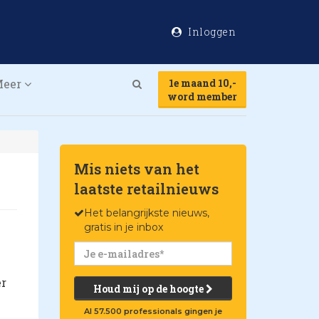
Inloggen
Meer
1e maand 10,-
Search
word member
Mis niets van het
laatste retailnieuws
Het belangrijkste nieuws,
gratis in je inbox
er
Houd mij op de hoogte
Al 57.500 professionals gingen je