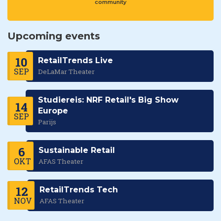
community
Upcoming events
10
RetailTrends Live
SEP
DeLaMar Theater
Studiereis: NRF Retail's Big Show
14
Europe
SEP
Parijs
6
Sustainable Retail
OKT
AFAS Theater
12
RetailTrends Tech
NOV
AFAS Theater