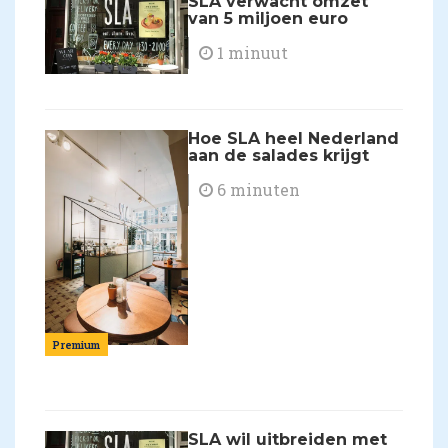
SLA verwacht omzet
van 5 miljoen euro
1 minuut
Hoe SLA heel Nederland
aan de salades krijgt
6 minuten
Premium
SLA wil uitbreiden met