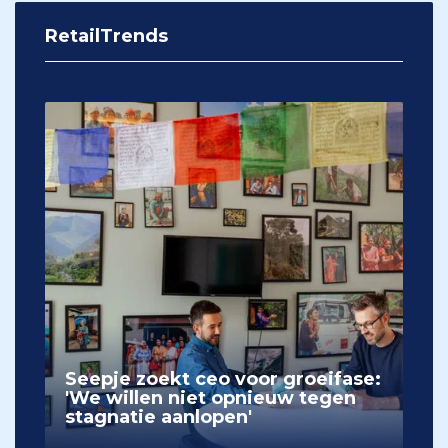
RetailTrends
Seepje zoekt ceo voor groeifase:
'We willen niet opnieuw tegen
stagnatie aanlopen'