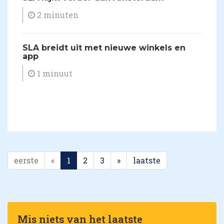
2 minuten
SLA breidt uit met nieuwe winkels en
app
1 minuut
eerste
«
1
2
3
»
laatste
Mis niets van het laatste