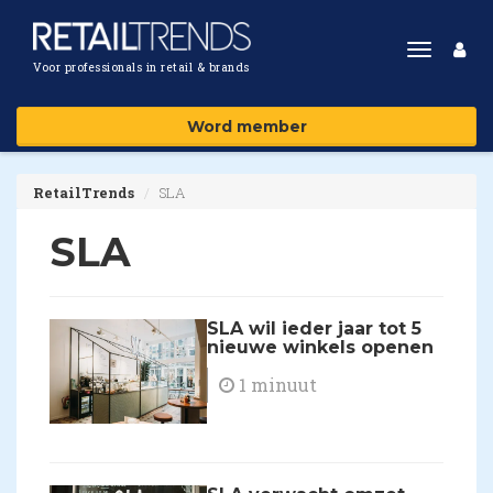
Toggle
Voor professionals in retail & brands
navigat
Word member
RetailTrends
SLA
SLA
SLA wil ieder jaar tot 5
nieuwe winkels openen
1 minuut