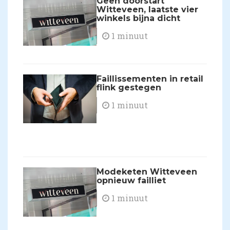
Geen doorstart
Witteveen, laatste vier
winkels bijna dicht
1 minuut
Faillissementen in retail
flink gestegen
1 minuut
Modeketen Witteveen
opnieuw failliet
1 minuut