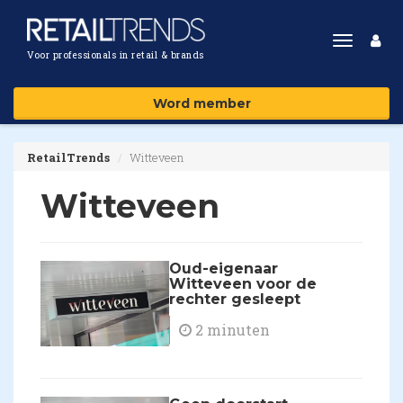
Toggle
Voor professionals in retail & brands
navigat
Word member
RetailTrends
Witteveen
Witteveen
Oud-eigenaar
Witteveen voor de
rechter gesleept
2 minuten