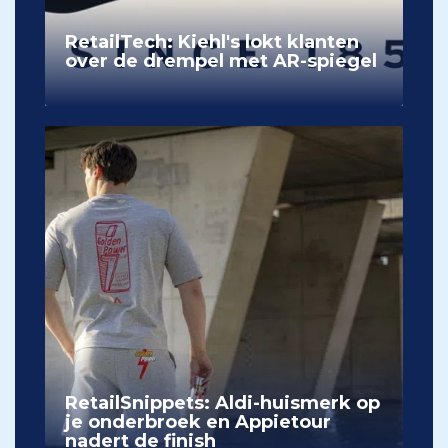
RetailTech: Kiehl's lokt klanten
over de drempel met AR-spiegel
RetailSnippets: Aldi-huismerk op
je onderbroek en Appietour
nadert de finish