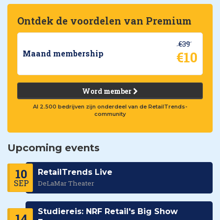
Ontdek de voordelen van Premium
€39
€10
Maand membership
Word member
Al 2.500 bedrijven zijn onderdeel van de RetailTrends-
community
Upcoming events
10
RetailTrends Live
SEP
DeLaMar Theater
Studiereis: NRF Retail's Big Show
14