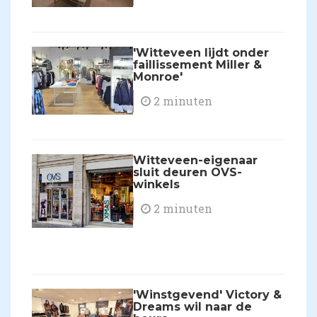
'Witteveen lijdt onder
faillissement Miller &
Monroe'
2 minuten
Witteveen-eigenaar
sluit deuren OVS-
winkels
2 minuten
'Winstgevend' Victory &
Dreams wil naar de