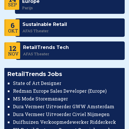
Europe
SEP
Parijs
6
Sustainable Retail
OKT
AFAS Theater
12
RetailTrends Tech
NOV
AFAS Theater
RetailTrends Jobs
State of Art Designer
Redman Europe Sales Developer (Europe)
MS Mode Storemanager
Dura Vermeer Uitvoerder GWW Amsterdam
Dura Vermeer Uitvoerder Civiel Nijmegen
Duifhuizen Verkoopmedewerker Ridderkerk