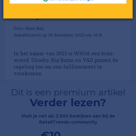
Retailjaar 2023: WHOA
Door:
Ryan Baij
Gepubliceerd op 28 december 2023 om 14:10
In het najaar van 2023 is WHOA een buzz-
woord. Shoeby, Big Bazar en V&D passen de
regeling toe om een faillissement te
voorkomen.
Dit is een premium artikel
Verder lezen?
Sluit je net als 2.500 bedrijven aan bij de
RetailTrends-community
€10