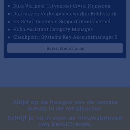
Dura Vermeer Uitvoerder Civiel Nijmegen
Duifhuizen Verkoopmedewerker Ridderkerk
EK Retail Customer Support Omnichannel
Hubo Assistent Category Manager
Checkpoint Systems Key Accountmanager Benelux
RetailTrends Jobs
Altijd op de hoogte van de laatste
trends in de retailsector.
Schrijf je nu in voor de nieuwsbrieven
van RetailTrends.