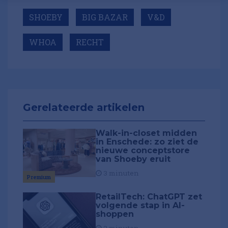
SHOEBY
BIG BAZAR
V&D
WHOA
RECHT
Gerelateerde artikelen
Walk-in-closet midden
in Enschede: zo ziet de
nieuwe conceptstore
van Shoeby eruit
3 minuten
Premium
RetailTech: ChatGPT zet
volgende stap in AI-
shoppen
2 minuten