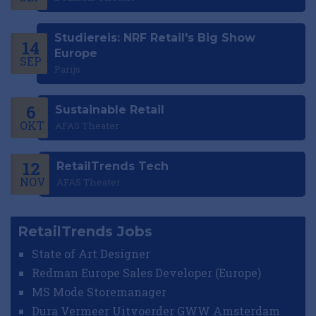
Studiereis: NRF Retail's Big Show
14
Europe
SEP
Parijs
6
Sustainable Retail
OKT
AFAS Theater
12
RetailTrends Tech
NOV
AFAS Theater
RetailTrends Jobs
State of Art Designer
Redman Europe Sales Developer (Europe)
MS Mode Storemanager
Dura Vermeer Uitvoerder GWW Amsterdam