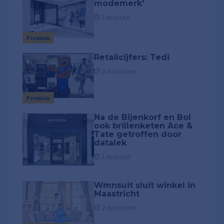
modemerk'
1 minuut
Premium
Retailcijfers: Tedi
2 minuten
Premium
Na de Bijenkorf en Bol
ook brillenketen Ace &
Tate getroffen door
datalek
1 minuut
Wmnsuit sluit winkel in
Maastricht
2 minuten