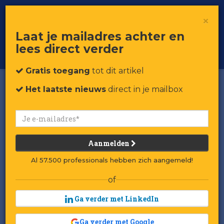
×
Toggle
Voor professionals in retail & brands
Laat je mailadres achter en
navigat
lees direct verder
Word member
Gratis toegang
tot dit artikel
Het laatste nieuws
direct in je mailbox
Aanmelden
Al 57.500 professionals hebben zich aangemeld!
of
Ga verder met LinkedIn
Ga verder met Google