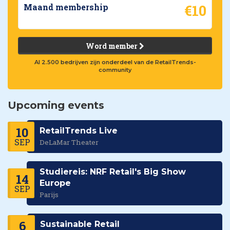
€10
Maand membership
Word member
Al 2.500 bedrijven zijn onderdeel van de RetailTrends-
community
Upcoming events
10
RetailTrends Live
SEP
DeLaMar Theater
Studiereis: NRF Retail's Big Show
14
Europe
SEP
Parijs
6
Sustainable Retail