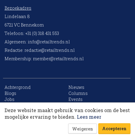
Bezoekadres
Lindelaan 8
6721 VC Bennekom
Telefoon: +31 (0) 318 431 553
Algemeen:
info@retailtrends.nl
Redactie:
redactie@retailtrends.nl
Membership:
member@retailtrends.nl
Achtergrond
Nieuws
10 collega’s
Blogs
Columns
Jobs
Events
Contact
Word member
Deze website maakt gebruik van cookies om de best
Archief
Sitemap
Korting op events
mogelijke ervaring te bieden.
Lees meer
Accepteren
Weigeren
Website is powered by