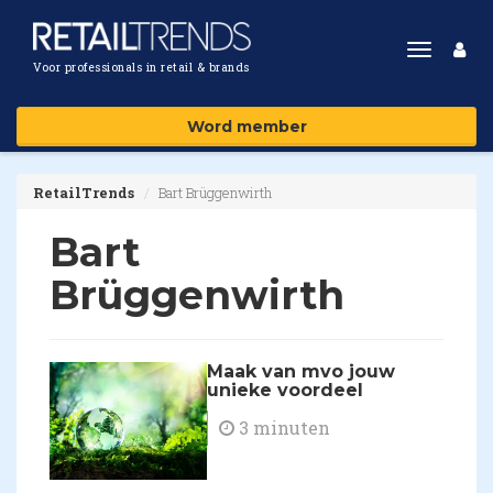
Toggle
Voor professionals in retail & brands
navigat
Word member
RetailTrends
Bart Brüggenwirth
Bart
Brüggenwirth
Maak van mvo jouw
unieke voordeel
3 minuten