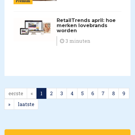
Premium
RetailTrends april: hoe
merken lovebrands
worden
3 minuten
eerste
«
1
2
3
4
5
6
7
8
9
»
laatste