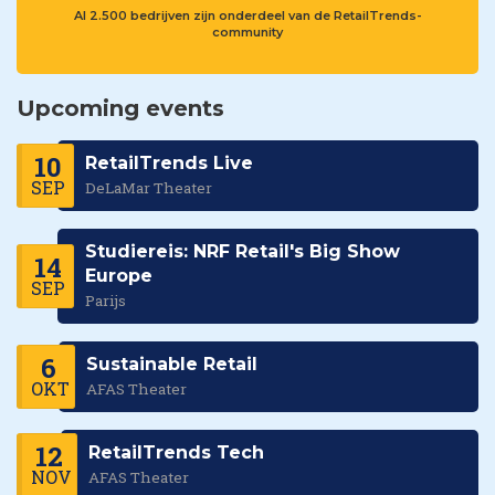
Al 2.500 bedrijven zijn onderdeel van de RetailTrends-
community
Upcoming events
10
RetailTrends Live
SEP
DeLaMar Theater
Studiereis: NRF Retail's Big Show
14
Europe
SEP
Parijs
6
Sustainable Retail
OKT
AFAS Theater
12
RetailTrends Tech
NOV
AFAS Theater