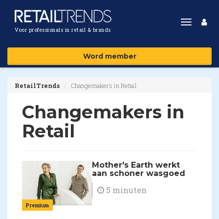
Toggle
Voor professionals in retail & brands
navigat
Word member
RetailTrends
Changemakers in Retail
Changemakers in
Retail
Mother's Earth werkt
aan schoner wasgoed
5 minuten
Premium