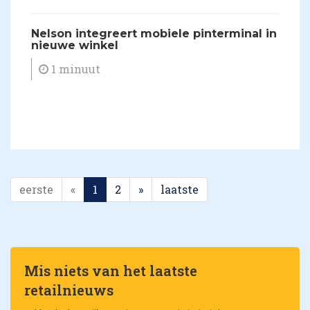
Nelson integreert mobiele pinterminal in
nieuwe winkel
1 minuut
eerste
«
1
2
»
laatste
Mis niets van het laatste
retailnieuws