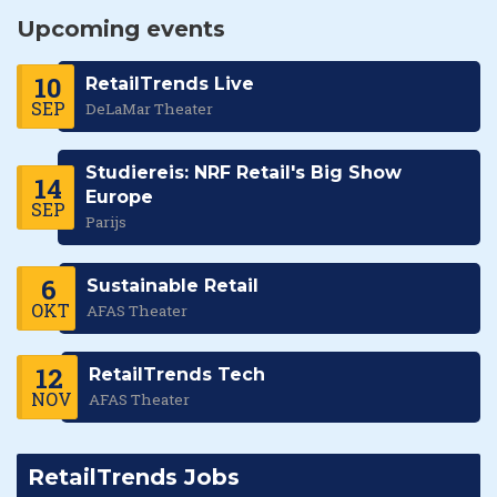
Upcoming events
10
RetailTrends Live
SEP
DeLaMar Theater
Studiereis: NRF Retail's Big Show
14
Europe
SEP
Parijs
6
Sustainable Retail
OKT
AFAS Theater
12
RetailTrends Tech
NOV
AFAS Theater
RetailTrends Jobs