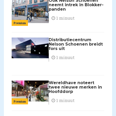
Ook Nelson Schoenen
neemt intrek in Blokker-
panden
1 minuut
Premium
Distributiecentrum
Nelson Schoenen breidt
fors uit
1 minuut
Wereldhave noteert
twee nieuwe merken in
Hoofddorp
1 minuut
Premium