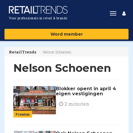
Toggle
Voor professionals in retail & brands
navigat
Word member
RetailTrends
Nelson Schoenen
Nelson Schoenen
Blokker opent in april 4
eigen vestigingen
2 minuten
Premium