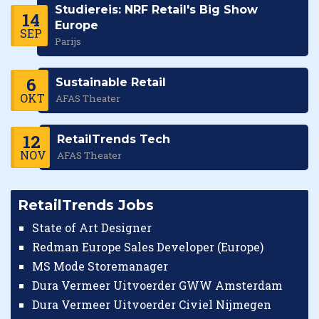
Studiereis: NRF Retail's Big Show
14
Europe
SEP
Parijs
6
Sustainable Retail
OKT
AFAS Theater
12
RetailTrends Tech
NOV
AFAS Theater
RetailTrends Jobs
State of Art Designer
Redman Europe Sales Developer (Europe)
MS Mode Storemanager
Dura Vermeer Uitvoerder GWW Amsterdam
Dura Vermeer Uitvoerder Civiel Nijmegen