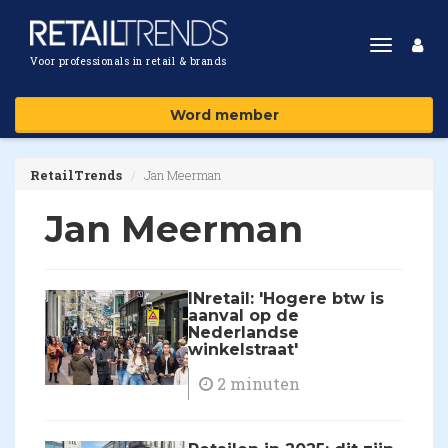
Toggle
Voor professionals in retail & brands
navigat
Word member
RetailTrends
Jan Meerman
Jan Meerman
INretail: 'Hogere btw is
aanval op de
Nederlandse
winkelstraat'
2 minuten