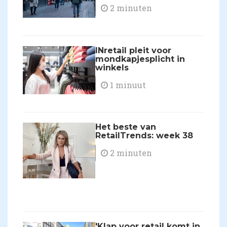
2 minuten
INretail pleit voor
mondkapjesplicht in
winkels
1 minuut
Het beste van
RetailTrends: week 38
2 minuten
'Klap voor retail komt in