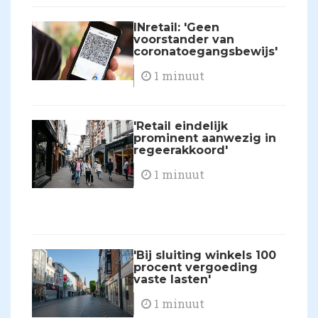
INretail: 'Geen
voorstander van
coronatoegangsbewijs'
1 minuut
'Retail eindelijk
prominent aanwezig in
regeerakkoord'
1 minuut
'Bij sluiting winkels 100
procent vergoeding
vaste lasten'
1 minuut