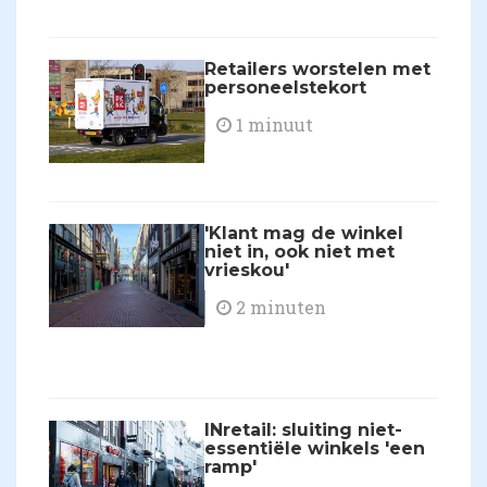
Retailers worstelen met
personeelstekort
1 minuut
'Klant mag de winkel
niet in, ook niet met
vrieskou'
2 minuten
INretail: sluiting niet-
essentiële winkels 'een
ramp'