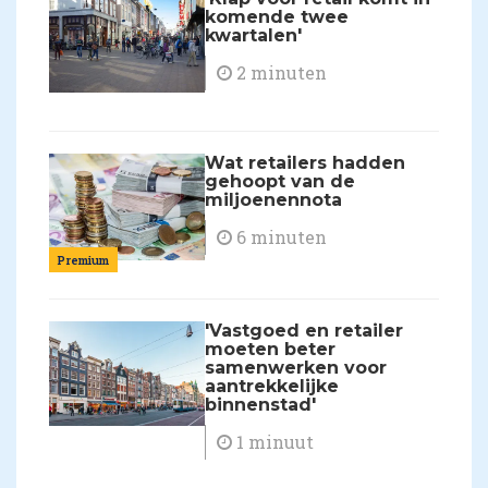
komende twee
kwartalen'
2 minuten
Wat retailers hadden
gehoopt van de
miljoenennota
6 minuten
Premium
'Vastgoed en retailer
moeten beter
samenwerken voor
aantrekkelijke
binnenstad'
1 minuut