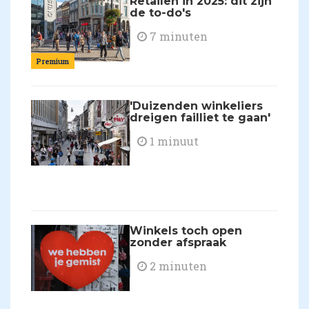
Retailen in 2025: dit zijn
de to-do's
7 minuten
Premium
'Duizenden winkeliers
dreigen failliet te gaan'
1 minuut
Winkels toch open
zonder afspraak
2 minuten