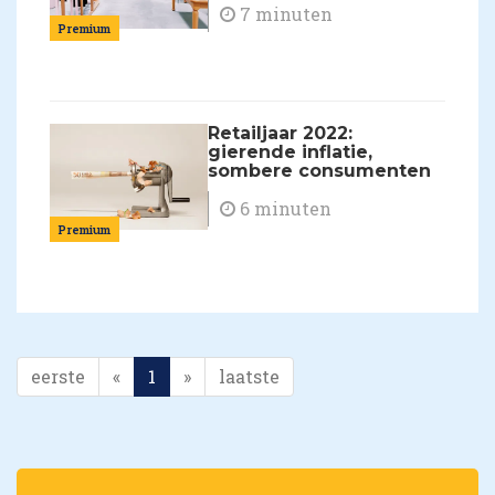
7 minuten
Premium
Retailjaar 2022:
gierende inflatie,
sombere consumenten
6 minuten
Premium
eerste
«
1
»
laatste