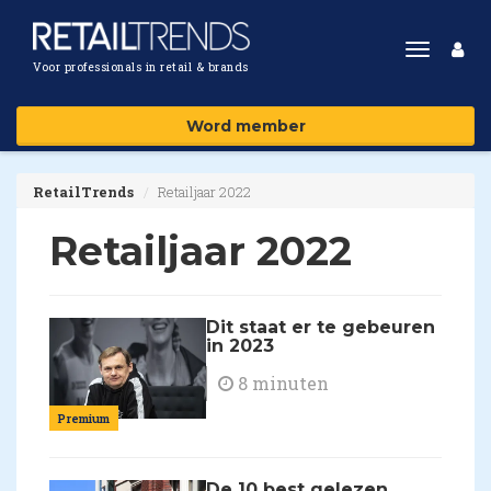
Toggle
Voor professionals in retail & brands
navigat
Word member
RetailTrends
Retailjaar 2022
Retailjaar 2022
Dit staat er te gebeuren
in 2023
8 minuten
Premium
De 10 best gelezen