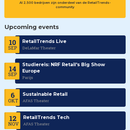
Al 2.500 bedrijven zijn onderdeel van de RetailTrends-
community
Upcoming events
10
RetailTrends Live
SEP
DeLaMar Theater
Studiereis: NRF Retail's Big Show
14
Europe
SEP
Parijs
6
Sustainable Retail
OKT
AFAS Theater
12
RetailTrends Tech
NOV
AFAS Theater