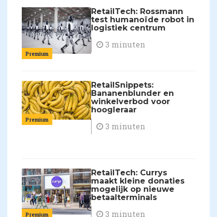
RetailTech: Rossmann
test humanoïde robot in
logistiek centrum
3 minuten
Premium
RetailSnippets:
Bananenblunder en
winkelverbod voor
hoogleraar
Premium
3 minuten
RetailTech: Currys
maakt kleine donaties
mogelijk op nieuwe
betaalterminals
3 minuten
Premium