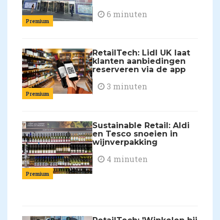
6 minuten
Premium
RetailTech: Lidl UK laat
klanten aanbiedingen
reserveren via de app
3 minuten
Premium
Sustainable Retail: Aldi
en Tesco snoeien in
wijnverpakking
4 minuten
Premium