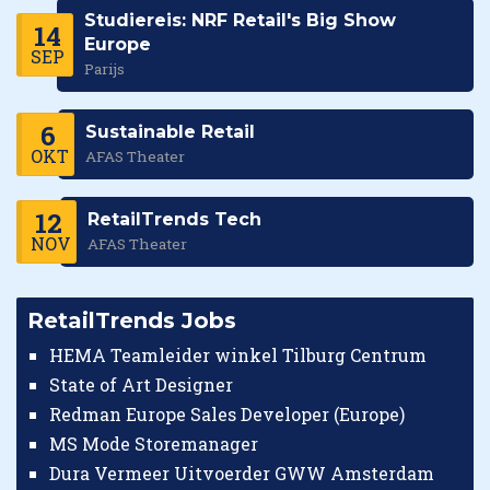
Studiereis: NRF Retail's Big Show
14
Europe
SEP
Parijs
6
Sustainable Retail
OKT
AFAS Theater
12
RetailTrends Tech
NOV
AFAS Theater
RetailTrends Jobs
HEMA Teamleider winkel Tilburg Centrum
State of Art Designer
Redman Europe Sales Developer (Europe)
MS Mode Storemanager
Dura Vermeer Uitvoerder GWW Amsterdam