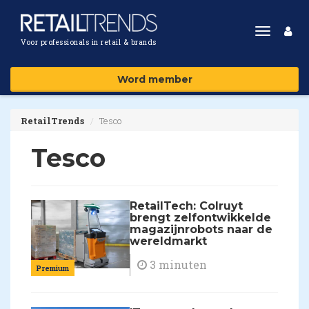
Toggle
Voor professionals in retail & brands
navigat
Word member
RetailTrends
Tesco
Tesco
RetailTech: Colruyt
brengt zelfontwikkelde
magazijnrobots naar de
wereldmarkt
3 minuten
Premium