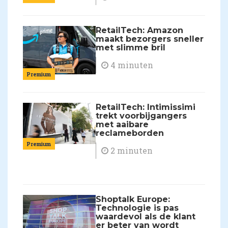
RetailTech: Amazon
maakt bezorgers sneller
met slimme bril
4 minuten
Premium
RetailTech: Intimissimi
trekt voorbijgangers
met aaibare
reclameborden
Premium
2 minuten
Shoptalk Europe:
Technologie is pas
waardevol als de klant
er beter van wordt