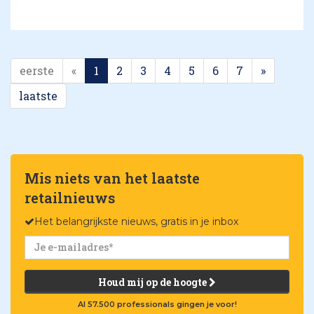
eerste
«
1
2
3
4
5
6
7
»
laatste
Mis niets van het laatste
retailnieuws
Het belangrijkste nieuws, gratis in je inbox
Houd mij op de hoogte
Al 57.500 professionals gingen je voor!