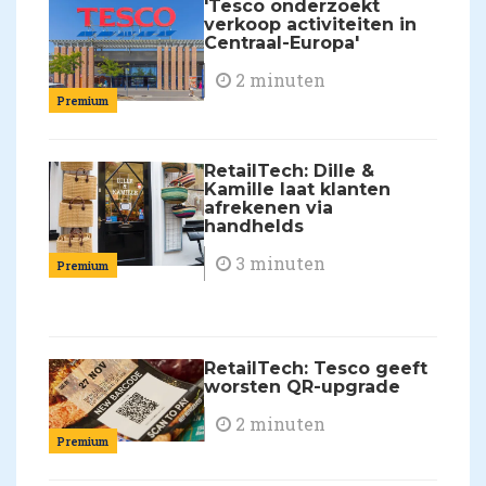
'Tesco onderzoekt
verkoop activiteiten in
Centraal-Europa'
2 minuten
Premium
RetailTech: Dille &
Kamille laat klanten
afrekenen via
handhelds
3 minuten
Premium
RetailTech: Tesco geeft
worsten QR-upgrade
2 minuten
Premium