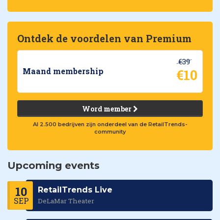
Ontdek de voordelen van Premium
€39
€10
Maand membership
Word member
Al 2.500 bedrijven zijn onderdeel van de RetailTrends-
community
Upcoming events
10
RetailTrends Live
SEP
DeLaMar Theater